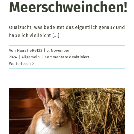
Meerschweinchen!
Qualzucht, was bedeutet das eigentlich genau? Und
habe ich vielleicht [...]
Von
HausTieRe123
|
5. November
für
2024
|
Allgemein
|
Kommentare deaktiviert
Finger
Weiterlesen
weg
von
Qualzucht-
Meerschweinchen!