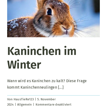
Kaninchen im
Winter
Wann wird es Kaninchen zu kalt? Diese Frage
kommt Kaninchenneulingen [...]
Von
HausTieRe123
|
5. November
für
2024
|
Allgemein
|
Kommentare deaktiviert