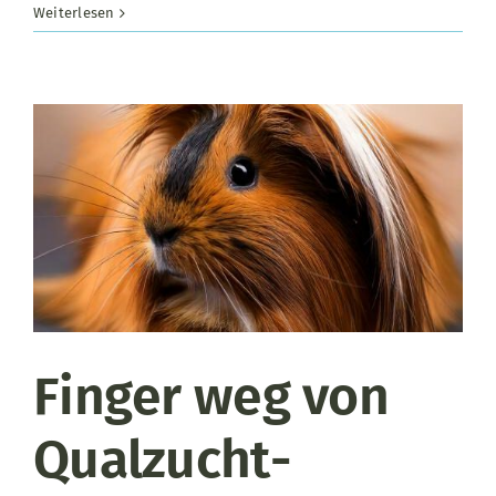
Kaninchen
Weiterlesen
im
Winter
Finger weg von
Qualzucht-